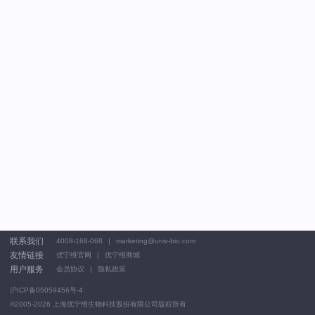
联系我们
4008-168-068
marketing@univ-bio.com
友情链接
优宁维官网
优宁维商城
用户服务
会员协议
隐私政策
沪ICP备05059456号-4
©2005-2026
上海优宁维生物科技股份有限公司版权所有