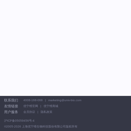
联系我们
4008-168-068
marketing@univ-bio.com
友情链接
优宁维官网
优宁维商城
用户服务
会员协议
隐私政策
沪ICP备05059456号-4
©2005-2026
上海优宁维生物科技股份有限公司版权所有