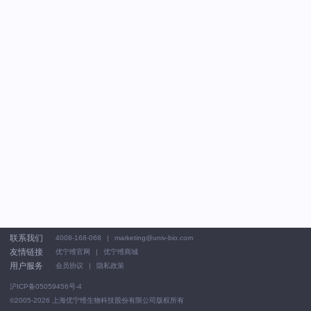
联系我们
4008-168-068
marketing@univ-bio.com
友情链接
优宁维官网
优宁维商城
用户服务
会员协议
隐私政策
沪ICP备05059456号-4
©2005-2026
上海优宁维生物科技股份有限公司版权所有