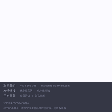
联系我们
4008-168-068
marketing@univ-bio.com
友情链接
优宁维官网
优宁维商城
用户服务
会员协议
隐私政策
沪ICP备05059456号-4
©2005-2026
上海优宁维生物科技股份有限公司版权所有