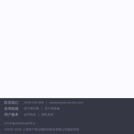
联系我们
4008-168-068
marketing@univ-bio.com
友情链接
优宁维官网
优宁维商城
用户服务
会员协议
隐私政策
沪ICP备05059456号-4
©2005-2026
上海优宁维生物科技股份有限公司版权所有