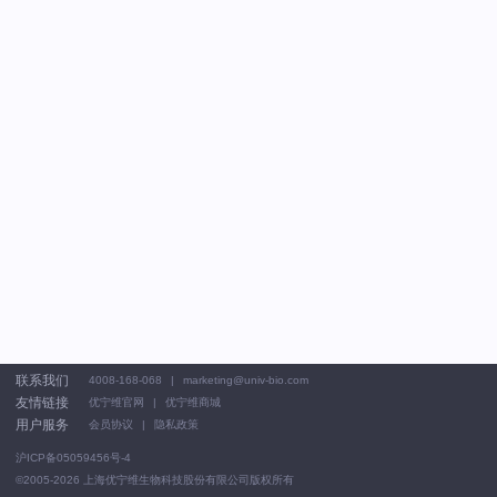
联系我们
4008-168-068
marketing@univ-bio.com
友情链接
优宁维官网
优宁维商城
用户服务
会员协议
隐私政策
沪ICP备05059456号-4
©2005-2026
上海优宁维生物科技股份有限公司版权所有