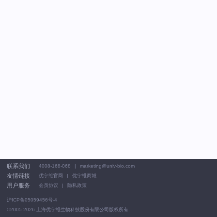
联系我们
4008-168-068
marketing@univ-bio.com
友情链接
优宁维官网
优宁维商城
用户服务
会员协议
隐私政策
沪ICP备05059456号-4
©2005-2026
上海优宁维生物科技股份有限公司版权所有