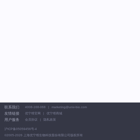
联系我们
4008-168-068
marketing@univ-bio.com
友情链接
优宁维官网
优宁维商城
用户服务
会员协议
隐私政策
沪ICP备05059456号-4
©2005-2026
上海优宁维生物科技股份有限公司版权所有