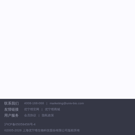
联系我们
4008-168-068
marketing@univ-bio.com
友情链接
优宁维官网
优宁维商城
用户服务
会员协议
隐私政策
沪ICP备05059456号-4
©2005-2026
上海优宁维生物科技股份有限公司版权所有