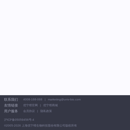
联系我们
4008-168-068
marketing@univ-bio.com
友情链接
优宁维官网
优宁维商城
用户服务
会员协议
隐私政策
沪ICP备05059456号-4
©2005-2026
上海优宁维生物科技股份有限公司版权所有