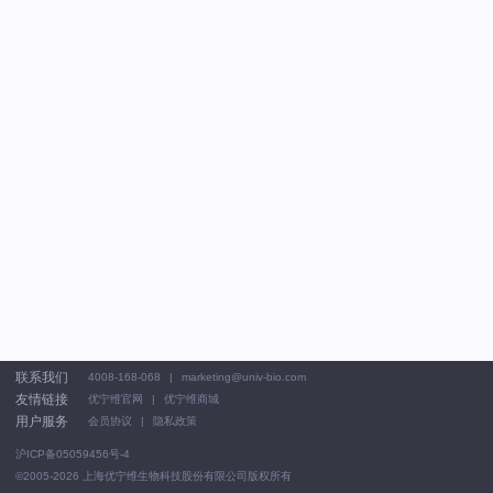
联系我们
4008-168-068
marketing@univ-bio.com
友情链接
优宁维官网
优宁维商城
用户服务
会员协议
隐私政策
沪ICP备05059456号-4
©2005-2026
上海优宁维生物科技股份有限公司版权所有