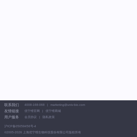
联系我们
4008-168-068
marketing@univ-bio.com
友情链接
优宁维官网
优宁维商城
用户服务
会员协议
隐私政策
沪ICP备05059456号-4
©2005-2026
上海优宁维生物科技股份有限公司版权所有