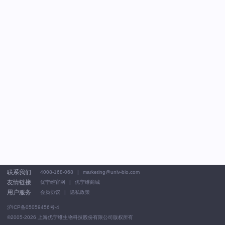
联系我们
4008-168-068
marketing@univ-bio.com
友情链接
优宁维官网
优宁维商城
用户服务
会员协议
隐私政策
沪ICP备05059456号-4
©2005-2026
上海优宁维生物科技股份有限公司版权所有