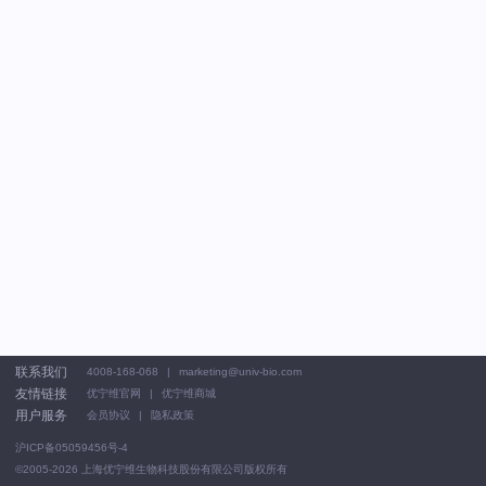
联系我们
4008-168-068
marketing@univ-bio.com
友情链接
优宁维官网
优宁维商城
用户服务
会员协议
隐私政策
沪ICP备05059456号-4
©2005-2026
上海优宁维生物科技股份有限公司版权所有