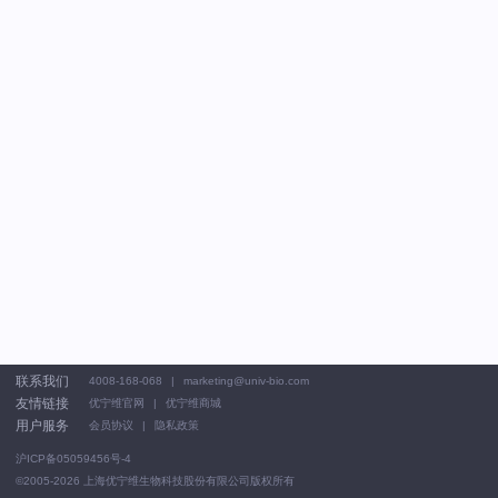
联系我们
4008-168-068
marketing@univ-bio.com
友情链接
优宁维官网
优宁维商城
用户服务
会员协议
隐私政策
沪ICP备05059456号-4
©2005-2026
上海优宁维生物科技股份有限公司版权所有