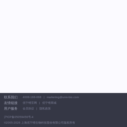
联系我们
4008-168-068
marketing@univ-bio.com
友情链接
优宁维官网
优宁维商城
用户服务
会员协议
隐私政策
沪ICP备05059456号-4
©2005-2026
上海优宁维生物科技股份有限公司版权所有