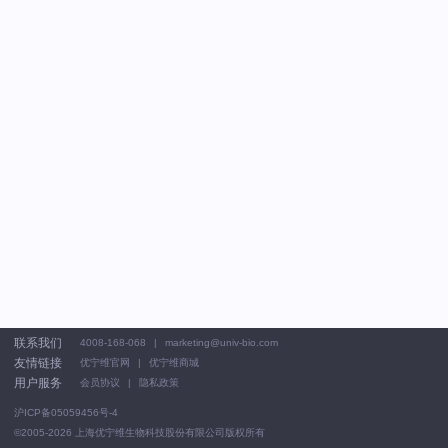
联系我们
4008-168-068
marketing@univ-bio.com
友情链接
优宁维官网
优宁维商城
用户服务
会员协议
隐私政策
沪ICP备05059456号-4
©2005-2026
上海优宁维生物科技股份有限公司版权所有