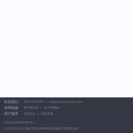
联系我们
4008-168-068
marketing@univ-bio.com
友情链接
优宁维官网
优宁维商城
用户服务
会员协议
隐私政策
沪ICP备05059456号-4
©2005-2026
上海优宁维生物科技股份有限公司版权所有