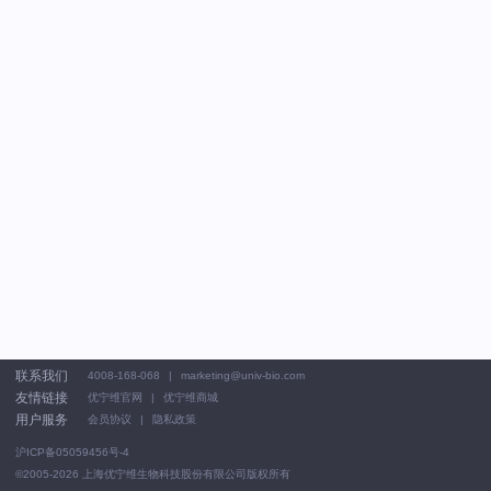
联系我们
4008-168-068
marketing@univ-bio.com
友情链接
优宁维官网
优宁维商城
用户服务
会员协议
隐私政策
沪ICP备05059456号-4
©2005-2026
上海优宁维生物科技股份有限公司版权所有