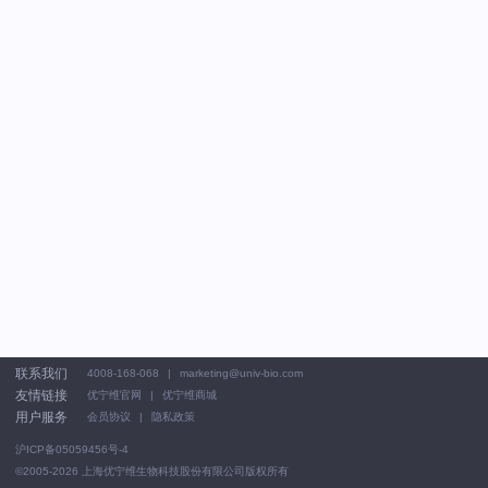
联系我们
4008-168-068
marketing@univ-bio.com
友情链接
优宁维官网
优宁维商城
用户服务
会员协议
隐私政策
沪ICP备05059456号-4
©2005-2026
上海优宁维生物科技股份有限公司版权所有