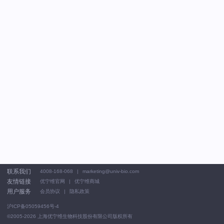
联系我们
4008-168-068
marketing@univ-bio.com
友情链接
优宁维官网
优宁维商城
用户服务
会员协议
隐私政策
沪ICP备05059456号-4
©2005-2026
上海优宁维生物科技股份有限公司版权所有