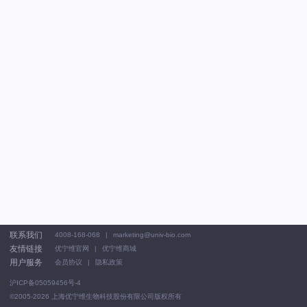
联系我们
4008-168-068
marketing@univ-bio.com
友情链接
优宁维官网
优宁维商城
用户服务
会员协议
隐私政策
沪ICP备05059456号-4
©2005-2026
上海优宁维生物科技股份有限公司版权所有