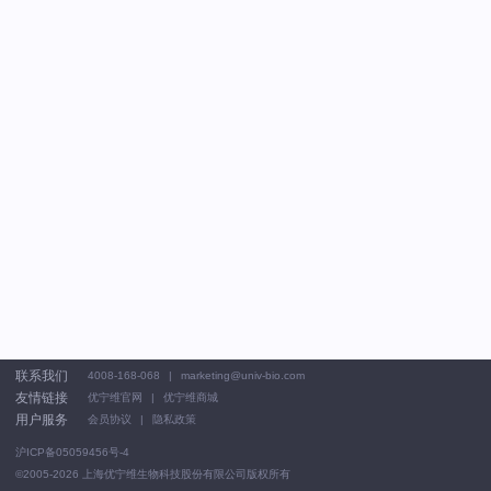
联系我们
4008-168-068
marketing@univ-bio.com
友情链接
优宁维官网
优宁维商城
用户服务
会员协议
隐私政策
沪ICP备05059456号-4
©2005-2026
上海优宁维生物科技股份有限公司版权所有