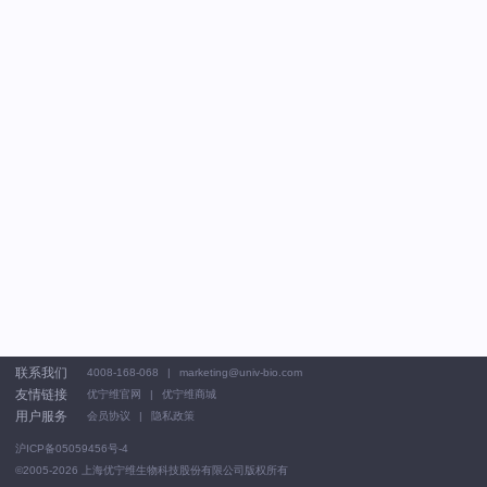
联系我们
4008-168-068
marketing@univ-bio.com
友情链接
优宁维官网
优宁维商城
用户服务
会员协议
隐私政策
沪ICP备05059456号-4
©2005-2026
上海优宁维生物科技股份有限公司版权所有