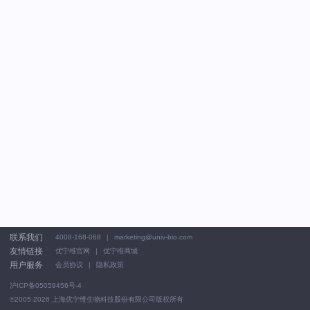
联系我们
4008-168-068
marketing@univ-bio.com
友情链接
优宁维官网
优宁维商城
用户服务
会员协议
隐私政策
沪ICP备05059456号-4
©2005-2026
上海优宁维生物科技股份有限公司版权所有