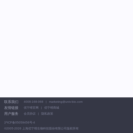
联系我们
4008-168-068
marketing@univ-bio.com
友情链接
优宁维官网
优宁维商城
用户服务
会员协议
隐私政策
沪ICP备05059456号-4
©2005-2026
上海优宁维生物科技股份有限公司版权所有