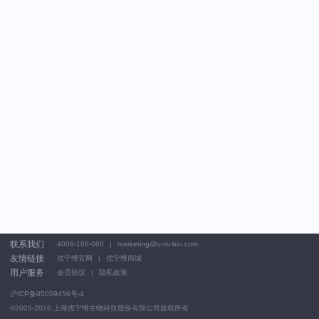
联系我们
4008-168-068
marketing@univ-bio.com
友情链接
优宁维官网
优宁维商城
用户服务
会员协议
隐私政策
沪ICP备05059456号-4
©2005-2026
上海优宁维生物科技股份有限公司版权所有