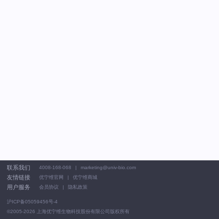
联系我们
4008-168-068
marketing@univ-bio.com
友情链接
优宁维官网
优宁维商城
用户服务
会员协议
隐私政策
沪ICP备05059456号-4
©2005-2026
上海优宁维生物科技股份有限公司版权所有