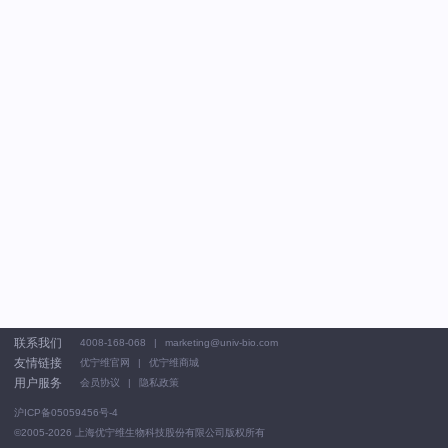
联系我们
4008-168-068
marketing@univ-bio.com
友情链接
优宁维官网
优宁维商城
用户服务
会员协议
隐私政策
沪ICP备05059456号-4
©2005-2026
上海优宁维生物科技股份有限公司版权所有