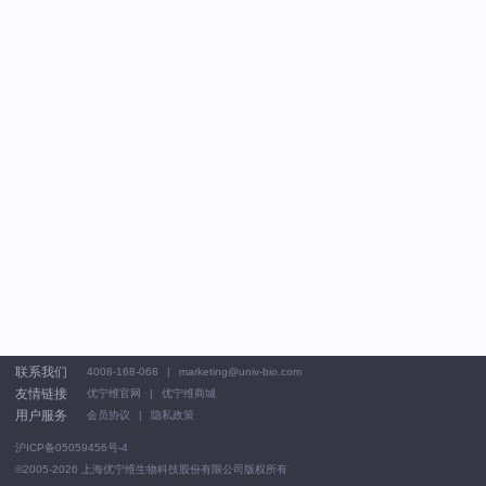
联系我们
4008-168-068
marketing@univ-bio.com
友情链接
优宁维官网
优宁维商城
用户服务
会员协议
隐私政策
沪ICP备05059456号-4
©2005-2026
上海优宁维生物科技股份有限公司版权所有