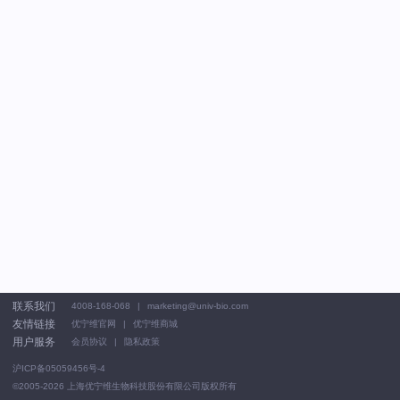
联系我们
4008-168-068
marketing@univ-bio.com
友情链接
优宁维官网
优宁维商城
用户服务
会员协议
隐私政策
沪ICP备05059456号-4
©2005-2026
上海优宁维生物科技股份有限公司版权所有