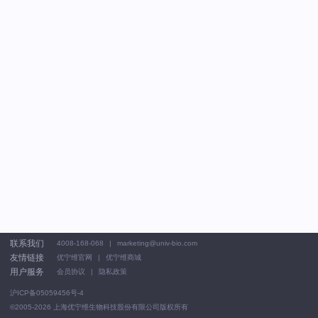
联系我们
4008-168-068
marketing@univ-bio.com
友情链接
优宁维官网
优宁维商城
用户服务
会员协议
隐私政策
沪ICP备05059456号-4
©2005-2026
上海优宁维生物科技股份有限公司版权所有