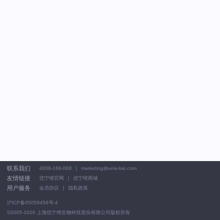
联系我们
4008-168-068
marketing@univ-bio.com
友情链接
优宁维官网
优宁维商城
用户服务
会员协议
隐私政策
沪ICP备05059456号-4
©2005-2026
上海优宁维生物科技股份有限公司版权所有