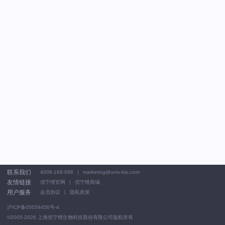
联系我们
4008-168-068
marketing@univ-bio.com
友情链接
优宁维官网
优宁维商城
用户服务
会员协议
隐私政策
沪ICP备05059456号-4
©2005-2026
上海优宁维生物科技股份有限公司版权所有