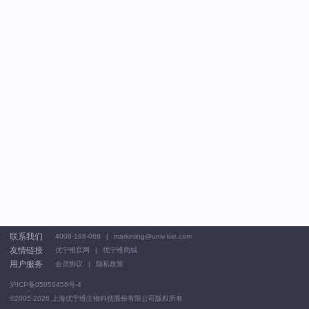
联系我们
4008-168-068
marketing@univ-bio.com
友情链接
优宁维官网
优宁维商城
用户服务
会员协议
隐私政策
沪ICP备05059456号-4
©2005-2026
上海优宁维生物科技股份有限公司版权所有