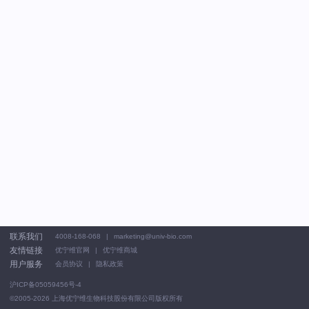
联系我们
4008-168-068
marketing@univ-bio.com
友情链接
优宁维官网
优宁维商城
用户服务
会员协议
隐私政策
沪ICP备05059456号-4
©2005-2026
上海优宁维生物科技股份有限公司版权所有