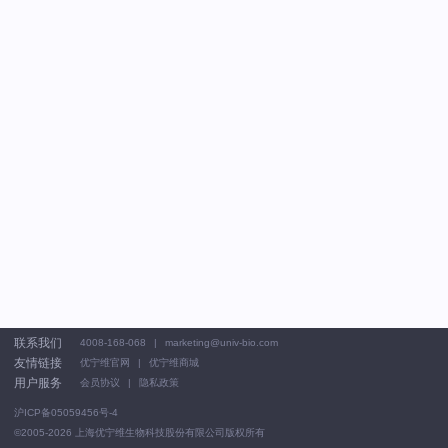
联系我们
4008-168-068
marketing@univ-bio.com
友情链接
优宁维官网
优宁维商城
用户服务
会员协议
隐私政策
沪ICP备05059456号-4
©2005-2026
上海优宁维生物科技股份有限公司版权所有