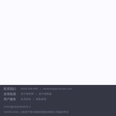
联系我们
4008-168-068
marketing@univ-bio.com
友情链接
优宁维官网
优宁维商城
用户服务
会员协议
隐私政策
沪ICP备05059456号-4
©2005-2026
上海优宁维生物科技股份有限公司版权所有