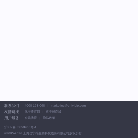
联系我们
4008-168-068
marketing@univ-bio.com
友情链接
优宁维官网
优宁维商城
用户服务
会员协议
隐私政策
沪ICP备05059456号-4
©2005-2026
上海优宁维生物科技股份有限公司版权所有