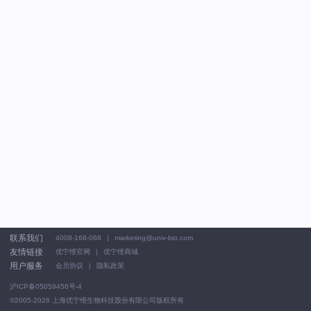
联系我们
4008-168-068
marketing@univ-bio.com
友情链接
优宁维官网
优宁维商城
用户服务
会员协议
隐私政策
沪ICP备05059456号-4
©2005-2026
上海优宁维生物科技股份有限公司版权所有