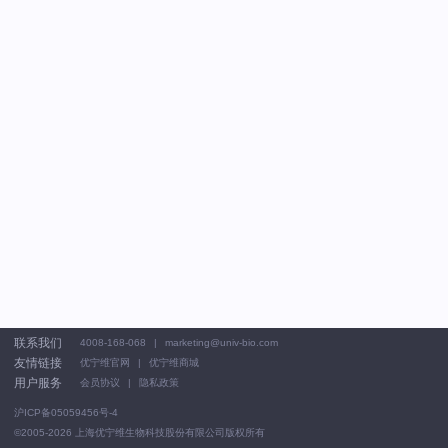
联系我们
4008-168-068
marketing@univ-bio.com
友情链接
优宁维官网
优宁维商城
用户服务
会员协议
隐私政策
沪ICP备05059456号-4
©2005-2026
上海优宁维生物科技股份有限公司版权所有