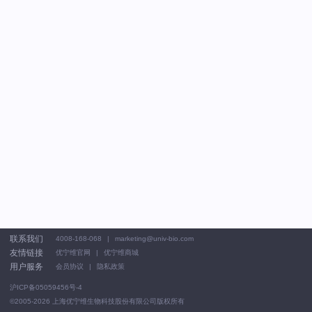
联系我们
4008-168-068
marketing@univ-bio.com
友情链接
优宁维官网
优宁维商城
用户服务
会员协议
隐私政策
沪ICP备05059456号-4
©2005-2026
上海优宁维生物科技股份有限公司版权所有