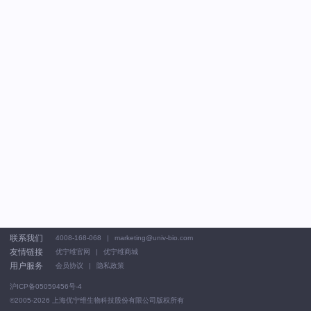
联系我们
4008-168-068
marketing@univ-bio.com
友情链接
优宁维官网
优宁维商城
用户服务
会员协议
隐私政策
沪ICP备05059456号-4
©2005-2026
上海优宁维生物科技股份有限公司版权所有