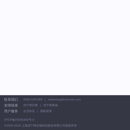
联系我们
4008-168-068
marketing@univ-bio.com
友情链接
优宁维官网
优宁维商城
用户服务
会员协议
隐私政策
沪ICP备05059456号-4
©2005-2026
上海优宁维生物科技股份有限公司版权所有