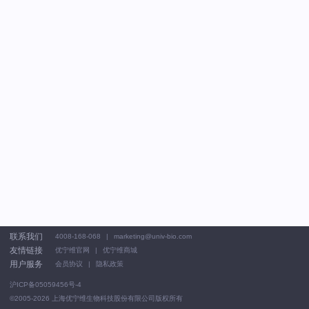
联系我们
4008-168-068
marketing@univ-bio.com
友情链接
优宁维官网
优宁维商城
用户服务
会员协议
隐私政策
沪ICP备05059456号-4
©2005-2026
上海优宁维生物科技股份有限公司版权所有