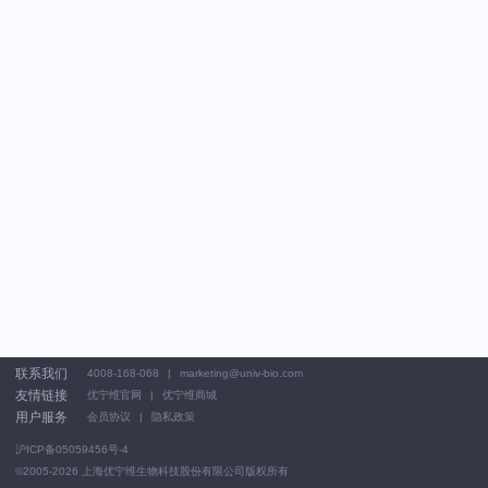
联系我们
4008-168-068
marketing@univ-bio.com
友情链接
优宁维官网
优宁维商城
用户服务
会员协议
隐私政策
沪ICP备05059456号-4
©2005-2026
上海优宁维生物科技股份有限公司版权所有