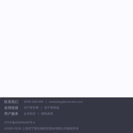
联系我们
4008-168-068
marketing@univ-bio.com
友情链接
优宁维官网
优宁维商城
用户服务
会员协议
隐私政策
沪ICP备05059456号-4
©2005-2026
上海优宁维生物科技股份有限公司版权所有