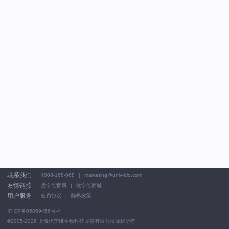
联系我们
4008-168-068
marketing@univ-bio.com
友情链接
优宁维官网
优宁维商城
用户服务
会员协议
隐私政策
沪ICP备05059456号-4
©2005-2026
上海优宁维生物科技股份有限公司版权所有