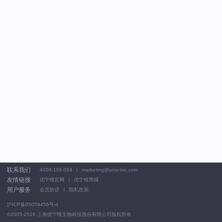
联系我们
4008-168-068
marketing@univ-bio.com
友情链接
优宁维官网
优宁维商城
用户服务
会员协议
隐私政策
沪ICP备05059456号-4
©2005-2026
上海优宁维生物科技股份有限公司版权所有