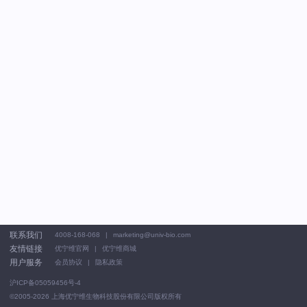
联系我们
4008-168-068
marketing@univ-bio.com
友情链接
优宁维官网
优宁维商城
用户服务
会员协议
隐私政策
沪ICP备05059456号-4
©2005-2026
上海优宁维生物科技股份有限公司版权所有